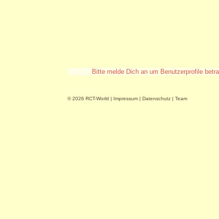
Bitte melde Dich an um Benutzerprofile betr
© 2026 RCT-World |
Impressum
|
Datenschutz
|
Team